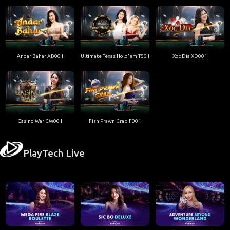
Andar Bahar AB001
Ultimate Texas Hold'em T501
Xoc Dia XD001
Casino War CW001
Fish Prawn Crab F001
PlayTech Live