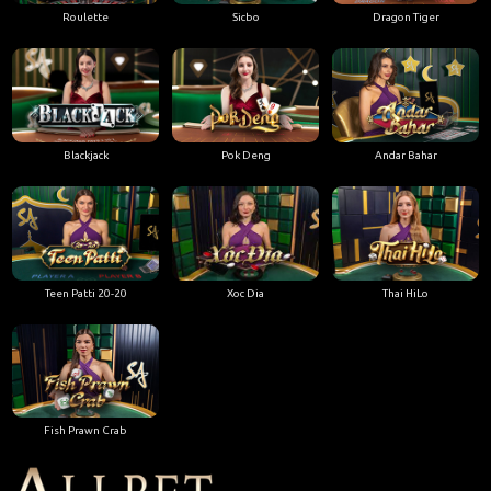
Roulette
Sicbo
Dragon Tiger
Blackjack
Pok Deng
Andar Bahar
Teen Patti 20-20
Xoc Dia
Thai HiLo
Fish Prawn Crab