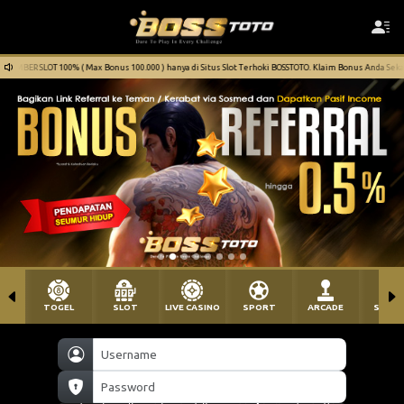
onus 100.000 ) hanya di Situs Slot Terhoki BOSSTOTO. Klaim Bonus Anda Sekarang !!!
TOGEL
SLOT
LIVE CASINO
SPORT
ARCADE
SABU