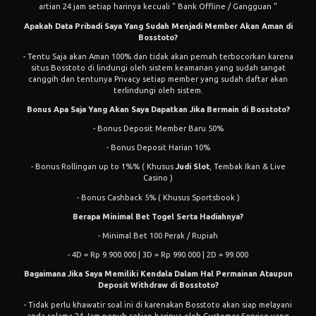
artian 24 jam setiap harinya kecuali " Bank Offline / Gangguan "
Apakah Data Pribadi Saya Yang Sudah Menjadi Member Akan Aman di
Bosstoto?
- Tentu Saja akan Aman 100% dan tidak akan pernah terbocorkan karena
situs Bosstoto di lindungi oleh sistem keamanan yang sudah sangat
canggih dan tentunya Privacy setiap member yang sudah daftar akan
terlindungi oleh sistem.
Bonus Apa Saja Yang Akan Saya Dapatkan Jika Bermain di Bosstoto?
- Bonus Deposit Member Baru 50%
- Bonus Deposit Harian 10%
- Bonus Rollingan up to 1%% ( Khusus
Judi Slot
, Tembak Ikan & Live
Casino )
- Bonus Cashback 5% ( Khusus Sportsbook )
Berapa Minimal Bet Togel Serta Hadiahnya?
- Minimal Bet 100 Perak / Rupiah
- 4D = Rp 9.900.000 | 3D = Rp 990.000 | 2D = 99.000
Bagaimana Jika Saya Memiliki Kendala Dalam Hal Permainan Ataupun
Deposit Withdraw di Bosstoto?
- Tidak perlu khawatir soal ini di karenakan Bosstoto akan siap melayani
anda selama 24 Jam penuh setiap harinya oleh Customer Service yang