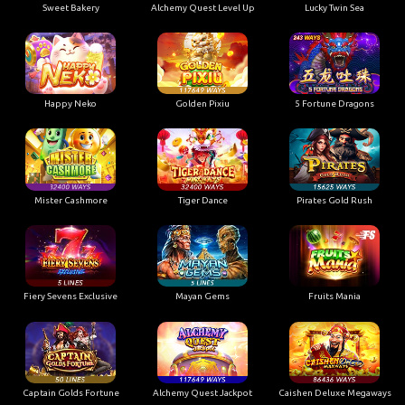
Sweet Bakery
Alchemy Quest Level Up
Lucky Twin Sea
Happy Neko
Golden Pixiu
5 Fortune Dragons
Mister Cashmore
Tiger Dance
Pirates Gold Rush
Fiery Sevens Exclusive
Mayan Gems
Fruits Mania
Captain Golds Fortune
Alchemy Quest Jackpot
Caishen Deluxe Megaways