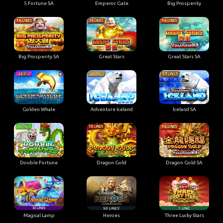
5 Fortune SA
Emperor Gate
Big Prosperity
Big Prosperity SA
Great Stars
Great Stars SA
Golden Whale
Adventure Iceland
Iceland SA
Double Fortune
Dragon Gold
Dragon Gold SA
Magical Lamp
Heroes
Three Lucky Stars