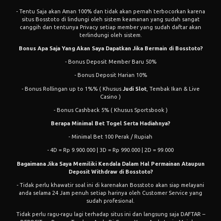
- Tentu Saja akan Aman 100% dan tidak akan pernah terbocorkan karena
situs Bosstoto di lindungi oleh sistem keamanan yang sudah sangat
canggih dan tentunya Privacy setiap member yang sudah daftar akan
terlindungi oleh sistem.
Bonus Apa Saja Yang Akan Saya Dapatkan Jika Bermain di Bosstoto?
- Bonus Deposit Member Baru 50%
- Bonus Deposit Harian 10%
- Bonus Rollingan up to 1%% ( Khusus
Judi Slot
, Tembak Ikan & Live
Casino )
- Bonus Cashback 5% ( Khusus Sportsbook )
Berapa Minimal Bet Togel Serta Hadiahnya?
- Minimal Bet 100 Perak / Rupiah
- 4D = Rp 9.900.000 | 3D = Rp 990.000 | 2D = 99.000
Bagaimana Jika Saya Memiliki Kendala Dalam Hal Permainan Ataupun
Deposit Withdraw di Bosstoto?
- Tidak perlu khawatir soal ini di karenakan Bosstoto akan siap melayani
anda selama 24 Jam penuh setiap harinya oleh Customer Service yang
sudah profesional.
Tidak perlu ragu-ragu lagi terhadap situs ini dan langsung saja DAFTAR --